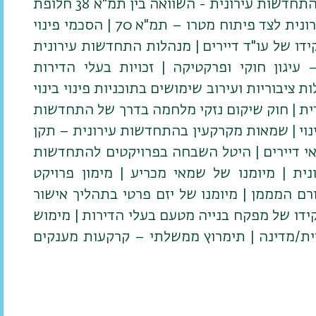
התחדשות עירונית | היבטים משפטיים בהתחדשות עירונית - השוואה בין תמ"א 38 חלופת
שקד והתחדשות עירונית | התחדשות עירונית לצד פיתוח מטרו – תמ"א 70 | הסכמי פינוי
ידו של עו"ד דיירים | מנהלות התחדשות עירונית
 עיגון חוקי ופרקטיקה | זכויות בעלי הדירות
ציבוריות ועירוב שימושים בתוכניות פינוי בינוי
ית | חוק שיקום נזקי מלחמה בדרך של התחדשות
ינוי | שמאות מקרקעין בהתחדשות עירונית – תקן
מאי דיירים | היטל השבחה בפרויקטים להתחדשות
נית | מיומנו של שמאי מכריע | מימון פרויקט
ם המממן | מיומנו של יזם פרטי בתהליך אישור
ידו של מפקח בנייה מטעם בעלי הדירות | מימוש
רית/מדינה | תימרוץ ממשלתי – קרקעות מענקים