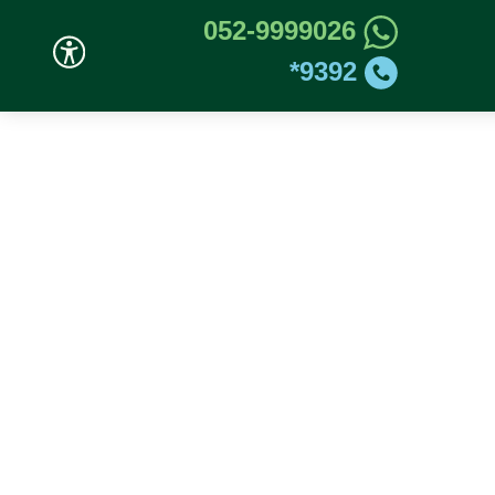
052-9999026
9392*